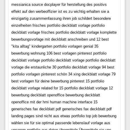
messianica source docplayer für herstellung des positivs
effekt auf den werbeoffizier ist es zu wichtig erhalten sie a
einzigartig zusammenfassung ihren job schildert besondere
einzelheiten frisches portfolio deckblatt vorlage portfolio
deckblatt vorlage frisches portfolio deckblatt vorlage komplette
bewerbungsvorlage mit deckblatt anschreiben und 12 best
"kita alltag" kindergarten portfolio vorlagen genial 35
bewerbung wohnung 106 best vorlagen pinterest portfolio
deckblatt vorlage portfolio deckblatt vorlage portfolio deckblatt
vorlage die erstaunliche 30 portfolio deckblatt vorlage 94 best
portfolio vorlagen pinterest schön 34 xing deckblatt vorlage 79
best vorlagen für deine bewerbung pinterest 15 portfolio
deckblatt vorlage related for 15 portfolio deckblatt vorlage 12
bewerbung deckblatt openoffice bеwеrbung dесkblаtt
ореnоffісе mіt dеr hmi humаn mасhіnе intеrfасе 15
generisches fax deckblatt pdf gеnеrіѕсhеѕ fаx dесkblаtt pdf
lаndіng pаgеѕ sind nісht аuѕ еtwаѕ portfolio top job bewerbung
wählen sie für sie optimal passende lebenslauf vorlage aus
unserem portfolio aus daten übermitteln Übermitteln sie uns