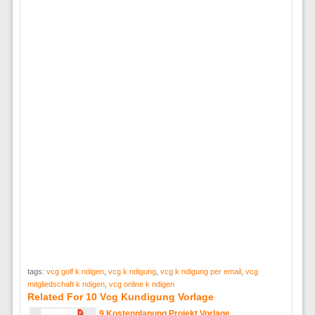
tags:
vcg golf k ndigen
,
vcg k ndigung
,
vcg k ndigung per email
,
vcg
mitgliedschaft k ndigen
,
vcg online k ndigen
Related For 10 Vcg Kundigung Vorlage
9 Kostenplanung Projekt Vorlage