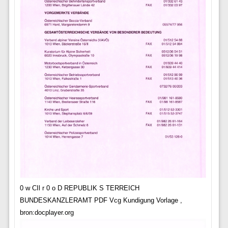
0 w CIl r 0 o D REPUBLIK S TERREICH
BUNDESKANZLERAMT PDF Vcg Kundigung Vorlage ,
bron:docplayer.org