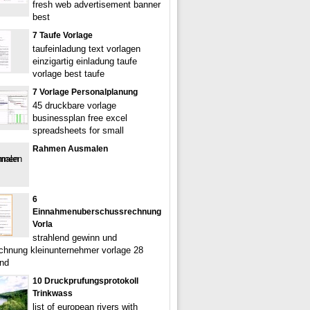
fresh web advertisement banner
best
7 Taufe Vorlage
taufeinladung text vorlagen
einzigartig einladung taufe
vorlage best taufe
7 Vorlage Personalplanung
45 druckbare vorlage
businessplan free excel
spreadsheets for small
Rahmen Ausmalen
6
Einnahmenuberschussrechnung
Vorla
strahlend gewinn und
echnung kleinunternehmer vorlage 28
nd
10 Druckprufungsprotokoll
Trinkwass
list of european rivers with