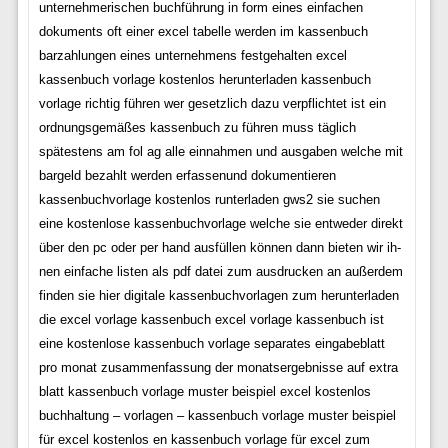
unternehmerischen buchführung in form eines einfachen
dokuments oft einer excel tabelle werden im kassenbuch
barzahlungen eines unternehmens festgehalten excel
kassenbuch vorlage kostenlos herunterladen kassenbuch
vorlage richtig führen wer gesetzlich dazu verpflichtet ist ein
ordnungsgemäßes kassenbuch zu führen muss täglich
spätestens am fol ag alle einnahmen und ausgaben welche mit
bargeld bezahlt werden erfassenund dokumentieren
kassenbuchvorlage kostenlos runterladen gws2 sie su­chen
eine kos­ten­lo­se kas­sen­buch­vor­la­ge wel­che sie ent­we­der di­rekt
über den pc oder per hand aus­fül­len kön­nen dann bie­ten wir ih­
nen ein­fa­che lis­ten als pdf datei zum aus­dru­cken an au­ßer­dem
fin­den sie hier di­gi­ta­le kas­sen­buch­vor­la­gen zum her­un­ter­la­den
die excel vorlage kassenbuch excel vorlage kassenbuch ist
eine kostenlose kassenbuch vorlage separates eingabeblatt
pro monat zusammenfassung der monatsergebnisse auf extra
blatt kassenbuch vorlage muster beispiel excel kostenlos
buchhaltung – vorlagen – kassenbuch vorlage muster beispiel
für excel kostenlos en kassenbuch vorlage für excel zum