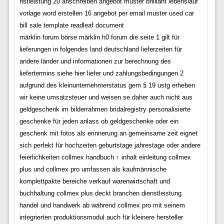
nstleistung 20 anschreiben angebot muster brilliant lebenslauf
vorlage word erstellen 16 angebot per email muster used car
bill sale template readleaf document
märklin forum börse märklin h0 forum die seite 1 gilt für
lieferungen in folgendes land deutschland lieferzeiten für
andere länder und informationen zur berechnung des
liefertermins siehe hier liefer und zahlungsbedingungen 2
aufgrund des kleinunternehmerstatus gem § 19 ustg erheben
wir keine umsatzsteuer und weisen se daher auch nicht aus
geldgeschenk im bilderrahmen bridalregistry personalisierte
geschenke für jeden anlass ob geldgeschenke oder ein
geschenk mit fotos als erinnerung an gemeinsame zeit eignet
sich perfekt für hochzeiten geburtstage jahrestage oder andere
feierlichkeiten collmex handbuch ↑ inhalt einleitung collmex
plus und collmex pro umfassen als kaufmännische
komplettpakte bereiche verkauf warenwirtschaft und
buchhaltung collmex plus deckt branchen dienstleistung
handel und handwerk ab während collmex pro mit seinem
integrierten produktionsmodul auch für kleinere hersteller