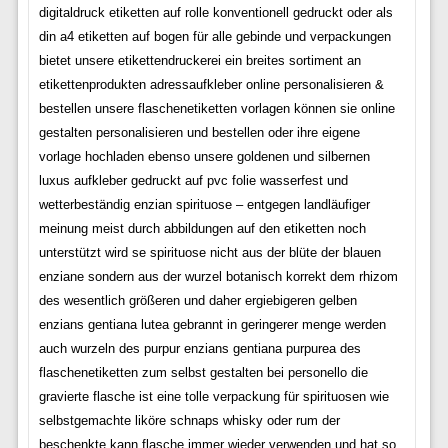
digitaldruck etiketten auf rolle konventionell gedruckt oder als
din a4 etiketten auf bogen für alle gebinde und verpackungen
bietet unsere etikettendruckerei ein breites sortiment an
etikettenprodukten adressaufkleber online personalisieren &
bestellen unsere flaschenetiketten vorlagen können sie online
gestalten personalisieren und bestellen oder ihre eigene
vorlage hochladen ebenso unsere goldenen und silbernen
luxus aufkleber gedruckt auf pvc folie wasserfest und
wetterbeständig enzian spirituose – entgegen landläufiger
meinung meist durch abbildungen auf den etiketten noch
unterstützt wird se spirituose nicht aus der blüte der blauen
enziane sondern aus der wurzel botanisch korrekt dem rhizom
des wesentlich größeren und daher ergiebigeren gelben
enzians gentiana lutea gebrannt in geringerer menge werden
auch wurzeln des purpur enzians gentiana purpurea des
flaschenetiketten zum selbst gestalten bei personello die
gravierte flasche ist eine tolle verpackung für spirituosen wie
selbstgemachte liköre schnaps whisky oder rum der
beschenkte kann flasche immer wieder verwenden und hat so