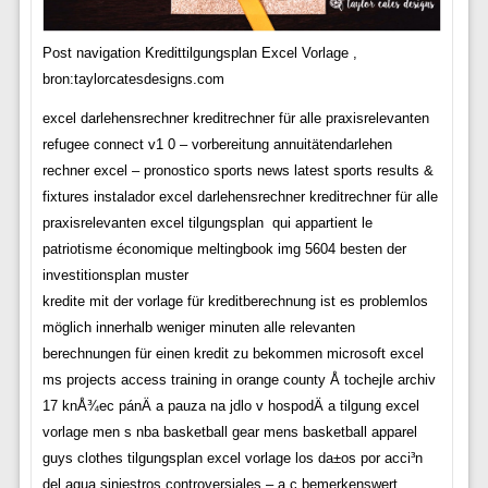
Post navigation Kredittilgungsplan Excel Vorlage ,
bron:taylorcatesdesigns.com
excel darlehensrechner kreditrechner für alle praxisrelevanten
refugee connect v1 0 – vorbereitung annuitätendarlehen
rechner excel – pronostico sports news latest sports results &
fixtures instalador excel darlehensrechner kreditrechner für alle
praxisrelevanten excel tilgungsplan  qui appartient le
patriotisme économique meltingbook img 5604 besten der
investitionsplan muster
kredite mit der vorlage für kreditberechnung ist es problemlos
möglich innerhalb weniger minuten alle relevanten
berechnungen für einen kredit zu bekommen microsoft excel
ms projects access training in orange county Å tochejle archiv
17 kn­Å¾ec­ pánÄ a pauza na j­dlo v hospodÄ a tilgung excel
vorlage men s nba basketball gear mens basketball apparel
guys clothes tilgungsplan excel vorlage los da±os por acci³n
del agua siniestros controversiales – a c bemerkenswert