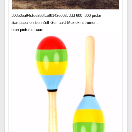
303b0ea94cfde2e8fcef8142ec02c3dd 600  800 pixlar
Sambaballen Een Zelf Gemaakt Muziekinstrument,
bron:pinterest.com