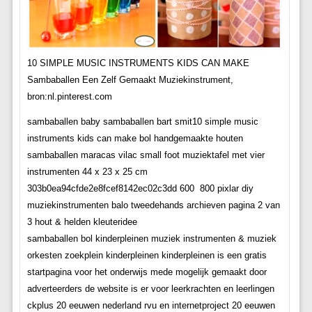
10 SIMPLE MUSIC INSTRUMENTS KIDS CAN MAKE
Sambaballen Een Zelf Gemaakt Muziekinstrument,
bron:nl.pinterest.com
sambaballen baby sambaballen bart smit10 simple music
instruments kids can make bol handgemaakte houten
sambaballen maracas vilac small foot muziektafel met vier
instrumenten 44 x 23 x 25 cm
303b0ea94cfde2e8fcef8142ec02c3dd 600  800 pixlar diy
muziekinstrumenten balo tweedehands archieven pagina 2 van
3 hout & helden kleuteridee
sambaballen bol kinderpleinen muziek instrumenten & muziek
orkesten zoekplein kinderpleinen kinderpleinen is een gratis
startpagina voor het onderwijs mede mogelijk gemaakt door
adverteerders de website is er voor leerkrachten en leerlingen
ckplus 20 eeuwen nederland rvu en internetproject 20 eeuwen