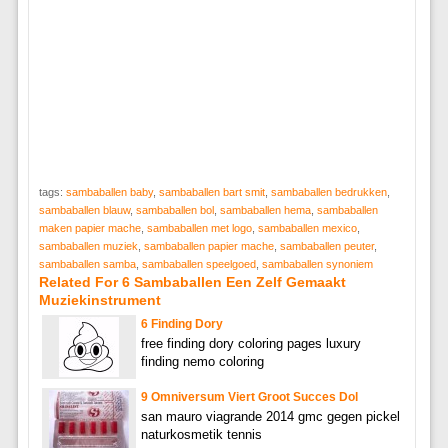
tags:
sambaballen baby
,
sambaballen bart smit
,
sambaballen bedrukken
,
sambaballen blauw
,
sambaballen bol
,
sambaballen hema
,
sambaballen
maken papier mache
,
sambaballen met logo
,
sambaballen mexico
,
sambaballen muziek
,
sambaballen papier mache
,
sambaballen peuter
,
sambaballen samba
,
sambaballen speelgoed
,
sambaballen synoniem
Related For 6 Sambaballen Een Zelf Gemaakt
Muziekinstrument
6 Finding Dory
free finding dory coloring pages luxury
finding nemo coloring
9 Omniversum Viert Groot Succes Dol
san mauro viagrande 2014 gmc gegen pickel
naturkosmetik tennis