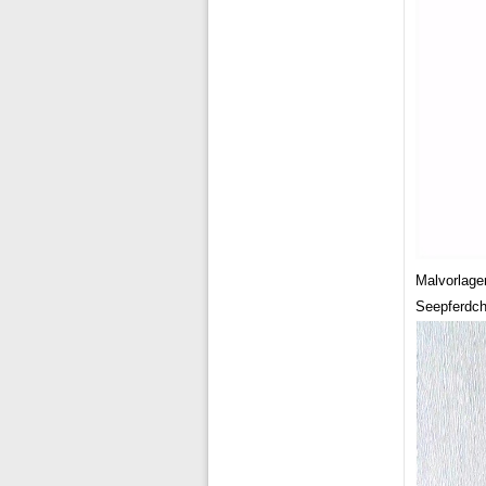
Malvorlage
Seepferdch