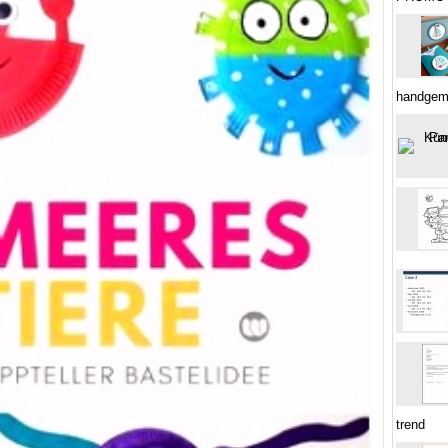
handgem
trend