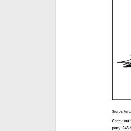
Source:
herc
Check out t
party. 243