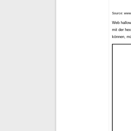
Source:
www.
Web hallow
mit der he
können, mü