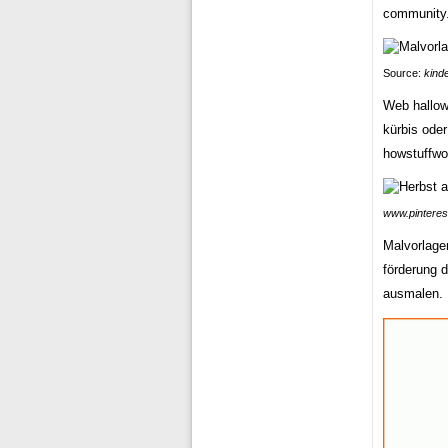
community
Source:
kind
Web hallow
kürbis oder
howstuffwo
www.pinterest
Malvorlage
förderung 
ausmalen.