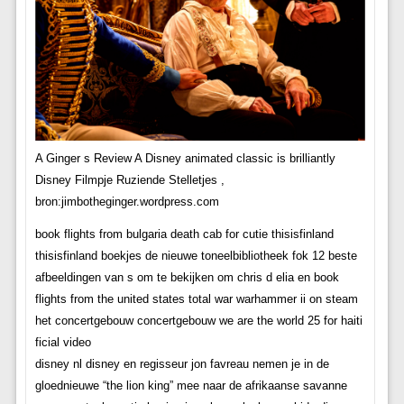
A Ginger s Review A Disney animated classic is brilliantly
Disney Filmpje Ruziende Stelletjes ,
bron:jimbotheginger.wordpress.com
book flights from bulgaria death cab for cutie thisisfinland
thisisfinland boekjes de nieuwe toneelbibliotheek fok 12 beste
afbeeldingen van s om te bekijken om chris d elia en book
flights from the united states total war warhammer ii on steam
het concertgebouw concertgebouw we are the world 25 for haiti
ficial video
disney nl disney en regisseur jon favreau nemen je in de
gloednieuwe “the lion king” mee naar de afrikaanse savanne