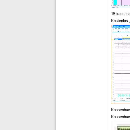
15 kassenb
Kostenlos 
Kassenbuch
Kassenbuch