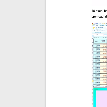
10 excel b
bron:eachd