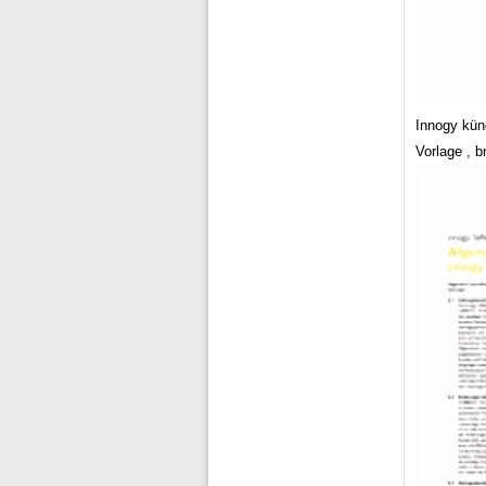
Innogy kün
Vorlage , 