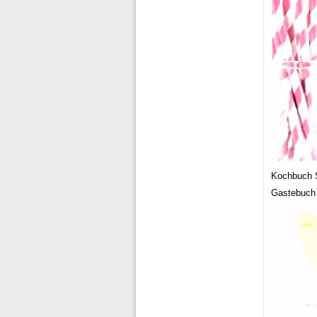
Kochbuch S
Gastebuch 