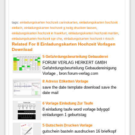
tags:
einladungskarten hochzeit carinokarten
,
einladungskarten hochzeit
einfach
,
einladungskarten hochzeit g nstig drucken lassen
,
einladungskarten hochzeit in frankfurt
,
einladungskarten hochzeit maritim
,
einladungskarten hochzeit spr che
,
einladungskarten hochzeit t rkisch
Related For 8 Einladungskarten Hochzeit Vorlagen
Download
5 Gefahrdungsbeurteilung Gebauderei
FORUM VERLAG HERKERT GMBH
Gefahrdungsbeurteilung Gebaudereinigung
Vorlage , bron:forum-verlag.com
8 Adress Etiketten Vorlage
save the date template download save the
date mail
6 Vorlage Einladung Zur Taufe
8 einladung taufe word vorlage bdygqd
einladungen 1 geburtstag
5 Gutschein Drucken Vorlage
gutschein basteln ausdrucken 16 briefkopf