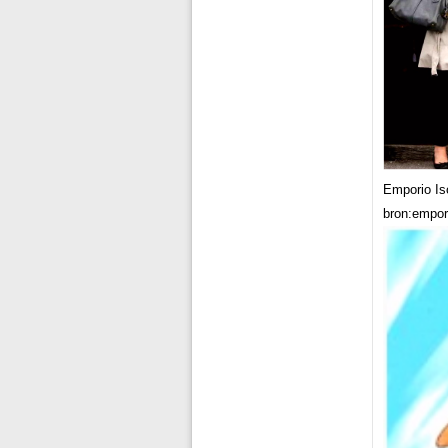
Emporio Is
bron:empori