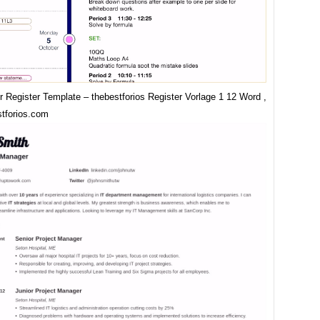
r Register Template – thebestforios Register Vorlage 1 12 Word ,
stforios.com