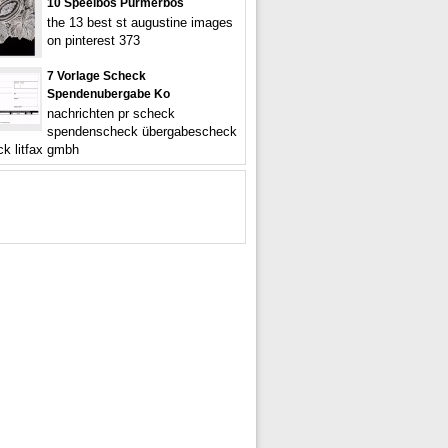
10 Speelbos Purmerbos
the 13 best st augustine images
on pinterest 373
7 Vorlage Scheck
Spendenubergabe Ko
nachrichten pr scheck
spendenscheck übergabescheck
ck litfax gmbh