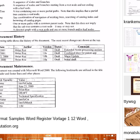
krankenv
ttywsg
mat Samples Word Register Vorlage 1 12 Word ,
tation.org
monatska