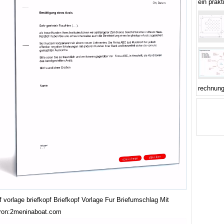
ein prak
rechnun
f vorlage briefkopf Briefkopf Vorlage Fur Briefumschlag Mit
bron:2meninaboat.com