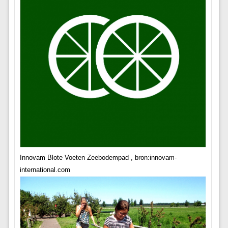
Innovam Blote Voeten Zeebodempad , bron:innovam-
international.com