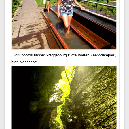
Flickr photos tagged kraggenburg Blote Voeten Zeebodempad ,
bron:picssr.com