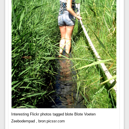
Interesting Flickr photos tagged blote Blote Voeten
Zeebodempad , bron:picssr.com