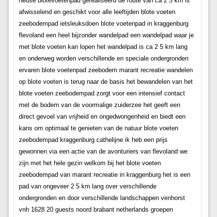
heuse blotevoetenpad gerealiseerd de route van ca 2 5 km is
afwisselend en geschikt voor alle leeftijden blote voeten
zeebodempad ietsleuksdoen blote voetenpad in kraggenburg
flevoland een heel bijzonder wandelpad een wandelpad waar je
met blote voeten kan lopen het wandelpad is ca 2 5 km lang
en onderweg worden verschillende en speciale ondergronden
ervaren blote voetenpad zeebodem marant recreatie wandelen
op blote voeten is terug naar de basis het bewandelen van het
blote voeten zeebodempad zorgt voor een intensief contact
met de bodem van de voormalige zuiderzee het geeft een
direct gevoel van vrijheid en ongedwongenheid en biedt een
kans om optimaal te genieten van de natuur blote voeten
zeebodempad kraggenburg cathelijne ik heb een prijs
gewonnen via een actie van de avonturiers van flevoland we
zijn met het hele gezin welkom bij het blote voeten
zeebodempad van marant recreatie in kraggenburg het is een
pad van ongeveer 2 5 km lang over verschillende
ondergronden en door verschillende landschappen venhorst
vnh 1628 20 guests noord brabant netherlands groepen