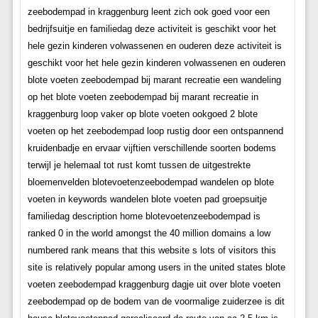
zeebodempad in kraggenburg leent zich ook goed voor een
bedrijfsuitje en familiedag deze activiteit is geschikt voor het
hele gezin kinderen volwassenen en ouderen deze activiteit is
geschikt voor het hele gezin kinderen volwassenen en ouderen
blote voeten zeebodempad bij marant recreatie een wandeling
op het blote voeten zeebodempad bij marant recreatie in
kraggenburg loop vaker op blote voeten ookgoed 2 blote
voeten op het zeebodempad loop rustig door een ontspannend
kruidenbadje en ervaar vijftien verschillende soorten bodems
terwijl je helemaal tot rust komt tussen de uitgestrekte
bloemenvelden blotevoetenzeebodempad wandelen op blote
voeten in keywords wandelen blote voeten pad groepsuitje
familiedag description home blotevoetenzeebodempad is
ranked 0 in the world amongst the 40 million domains a low
numbered rank means that this website s lots of visitors this
site is relatively popular among users in the united states blote
voeten zeebodempad kraggenburg dagje uit over blote voeten
zeebodempad op de bodem van de voormalige zuiderzee is dit