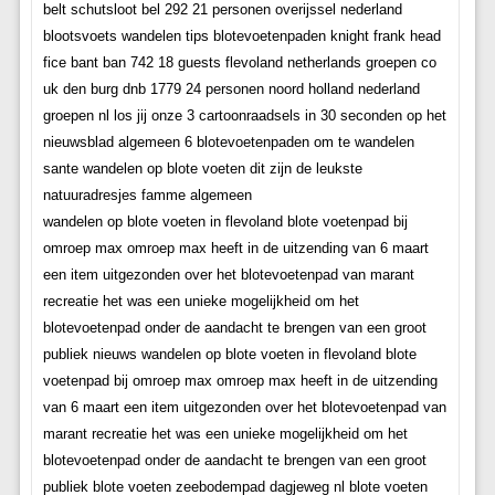
belt schutsloot bel 292 21 personen overijssel nederland
blootsvoets wandelen tips blotevoetenpaden knight frank head
fice bant ban 742 18 guests flevoland netherlands groepen co
uk den burg dnb 1779 24 personen noord holland nederland
groepen nl los jij onze 3 cartoonraadsels in 30 seconden op het
nieuwsblad algemeen 6 blotevoetenpaden om te wandelen
sante wandelen op blote voeten dit zijn de leukste
natuuradresjes famme algemeen
wandelen op blote voeten in flevoland blote voetenpad bij
omroep max omroep max heeft in de uitzending van 6 maart
een item uitgezonden over het blotevoetenpad van marant
recreatie het was een unieke mogelijkheid om het
blotevoetenpad onder de aandacht te brengen van een groot
publiek nieuws wandelen op blote voeten in flevoland blote
voetenpad bij omroep max omroep max heeft in de uitzending
van 6 maart een item uitgezonden over het blotevoetenpad van
marant recreatie het was een unieke mogelijkheid om het
blotevoetenpad onder de aandacht te brengen van een groot
publiek blote voeten zeebodempad dagjeweg nl blote voeten