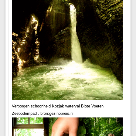
Verborgen schoonheid Kozjak waterval Blote Voeten
Zeebodempad , bron:gezinopreis.nl