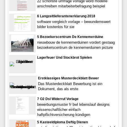
22 schönste umfrage vorlage word modelle
anschreiben mitarbeiterbefragung beispiel
6 Langzeitlieferantenerklarung 2018
software vergleich vorlage – bewundernswert
bilder kostenlos für sie
5 Bezoekerscentrum De Kennemerduine
nieuwbouw de kennemerduinen vordert gestaag
bezoekerscentrum de kennemerduinen picture
Lagerfeuer Und Stockbrot Spielen
Erstklassiges Musterdeckblatt Bewer
Das Musterdeckblatt Bewerbung ist ein
Dokument, das als erste
7 O2 Dsl Widerruf Vorlage
bewerbungsmuster fr bwl lebenslauf designs
wissenschaftlicher einfach
haftpflichtversicherung kündigen
5 Kasteeldiploma Deftig Dienen