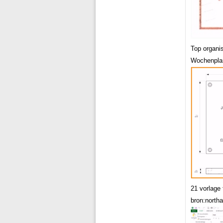
Top organi
Wochenplan
21 vorlage
bron:north