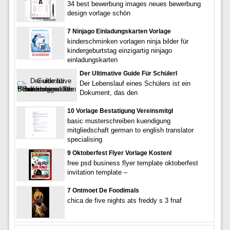
34 best bewerbung images neues bewerbung
design vorlage schön
7 Ninjago Einladungskarten Vorlage
kinderschminken vorlagen ninja bilder für
kindergeburtstag einzigartig ninjago
einladungskarten
Der Ultimative Guide Für Schülerl
Der Lebenslauf eines Schülers ist ein
Dokument, das den
10 Vorlage Bestatigung Vereinsmitgl
basic musterschreiben kuendigung
mitgliedschaft german to english translator
specialising
9 Oktoberfest Flyer Vorlage Kostenl
free psd business flyer template oktoberfest
invitation template –
7 Ontmoet De Foodimals
chica de five nights ats freddy s 3 fnaf