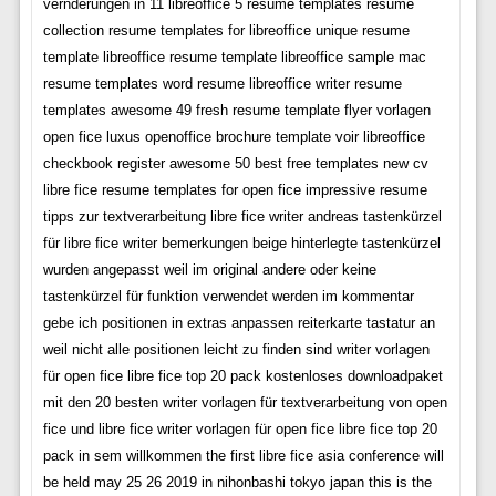
vernderungen in 11 libreoffice 5 resume templates resume
collection resume templates for libreoffice unique resume
template libreoffice resume template libreoffice sample mac
resume templates word resume libreoffice writer resume
templates awesome 49 fresh resume template flyer vorlagen
open fice luxus openoffice brochure template voir libreoffice
checkbook register awesome 50 best free templates new cv
libre fice resume templates for open fice impressive resume
tipps zur textverarbeitung libre fice writer andreas tastenkürzel
für libre fice writer bemerkungen beige hinterlegte tastenkürzel
wurden angepasst weil im original andere oder keine
tastenkürzel für funktion verwendet werden im kommentar
gebe ich positionen in extras anpassen reiterkarte tastatur an
weil nicht alle positionen leicht zu finden sind writer vorlagen
für open fice libre fice top 20 pack kostenloses downloadpaket
mit den 20 besten writer vorlagen für textverarbeitung von open
fice und libre fice writer vorlagen für open fice libre fice top 20
pack in sem willkommen the first libre fice asia conference will
be held may 25 26 2019 in nihonbashi tokyo japan this is the