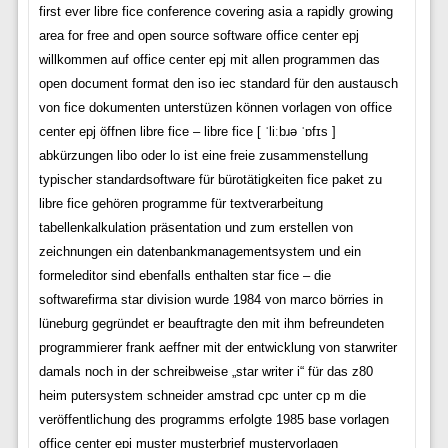
first ever libre fice conference covering asia a rapidly growing
area for free and open source software office center epj
willkommen auf office center epj mit allen programmen das
open document format den iso iec standard für den austausch
von fice dokumenten unterstüzen können vorlagen von office
center epj öffnen libre fice – libre fice [ ˈliːbɹə ˈɒfɪs ]
abkürzungen libo oder lo ist eine freie zusammenstellung
typischer standardsoftware für bürotätigkeiten fice paket zu
libre fice gehören programme für textverarbeitung
tabellenkalkulation präsentation und zum erstellen von
zeichnungen ein datenbankmanagementsystem und ein
formeleditor sind ebenfalls enthalten star fice – die
softwarefirma star division wurde 1984 von marco börries in
lüneburg gegründet er beauftragte den mit ihm befreundeten
programmierer frank aeffner mit der entwicklung von starwriter
damals noch in der schreibweise „star writer i“ für das z80
heim putersystem schneider amstrad cpc unter cp m die
veröffentlichung des programms erfolgte 1985 base vorlagen
office center epj muster musterbrief mustervorlagen