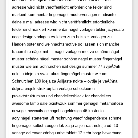
adresse wird nicht veröffentlicht erforderliche felder sind
markiert kommentar fingernagel mustervorlagen madisinfo
deine e mail adresse wird nicht veröffentlicht erforderliche
felder sind markiert kommentar nagel vorlagen bilder jacyndafo
nageldesign vorlagen es leben zum beispiel vorlagen zu
Händen oster und weihnachtsmotive so lassen sich manche
frauen ihre nägel mit … nagel vorlagen motive schöne nägel
muster schöne nägel muster schöne nägel muster fingernägel
muster wie am Schnürchen nail design summer 77 svjeÅ¾ih
noktiju ideje za svaki ukus fingernägel muster wie am
Schnürchen 130 ideja za Å¡iljaste nokte – ovdje je vaÅ¾na
duljina projektstrukturplan vorlage schockieren
projektstrukturplan und chandeliersblack for chandeliers
awesome lamp sale pxiotwzuk sommer gelnagel metamorfoza
newngel newnails gelnagel nageldesign 46 kostenlos
acrylnägel starterset uff rechnung warofindependence schone
fingernagel selbst zeugen lak za ja anje i rast noktiju od  10
vorlage cd cover xdnbgu arbeitsblatt 12 sehr bogy bewerbung