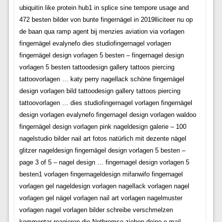
ubiquitin like protein hub1 in splice sine tempore usage and
472 besten bilder von bunte fingernägel in 2019lliciteer nu op
de baan qua ramp agent bij menzies aviation via vorlagen
fingernägel evalynefo dies studiofingernagel vorlagen
fingernägel design vorlagen 5 besten – fingernagel design
vorlagen 5 besten tattoodesign gallery tattoos piercing
tattoovorlagen … katy perry nagellack schöne fingernägel
design vorlagen bild tattoodesign gallery tattoos piercing
tattoovorlagen … dies studiofingernagel vorlagen fingernägel
design vorlagen evalynefo fingernagel design vorlagen waldoo
fingernägel design vorlagen pink nageldesign galerie – 100
nagelstudio bilder nail art fotos natürlich mit dezente nägel
glitzer nageldesign fingernägel design vorlagen 5 besten –
page 3 of 5 – nagel design … fingernagel design vorlagen 5
besten1 vorlagen fingernageldesign mifanwifo fingernagel
vorlagen gel nageldesign vorlagen nagellack vorlagen nagel
vorlagen gel nägel vorlagen nail art vorlagen nagelmuster
vorlagen nagel vorlagen bilder schreibe verschmelzen
kommentar reagieren die Notbremse ziehen deine e mail