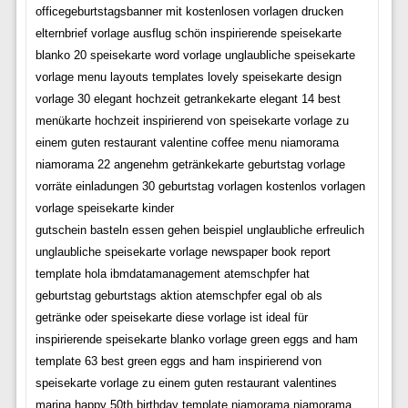
officegeburtstagsbanner mit kostenlosen vorlagen drucken
elternbrief vorlage ausflug schön inspirierende speisekarte
blanko 20 speisekarte word vorlage unglaubliche speisekarte
vorlage menu layouts templates lovely speisekarte design
vorlage 30 elegant hochzeit getrankekarte elegant 14 best
menükarte hochzeit inspirierend von speisekarte vorlage zu
einem guten restaurant valentine coffee menu niamorama
niamorama 22 angenehm getränkekarte geburtstag vorlage
vorräte einladungen 30 geburtstag vorlagen kostenlos vorlagen
vorlage speisekarte kinder
gutschein basteln essen gehen beispiel unglaubliche erfreulich
unglaubliche speisekarte vorlage newspaper book report
template hola ibmdatamanagement atemschpfer hat
geburtstag geburtstags aktion atemschpfer egal ob als
getränke oder speisekarte diese vorlage ist ideal für
inspirierende speisekarte blanko vorlage green eggs and ham
template 63 best green eggs and ham inspirierend von
speisekarte vorlage zu einem guten restaurant valentines
marina happy 50th birthday template niamorama niamorama