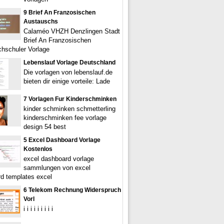
9 Brief An Franzosischen
Austauschs
Calaméo VHZH Denzlingen Stadt
Brief An Franzosischen
hschuler Vorlage
Lebenslauf Vorlage Deutschland
Die vorlagen von lebenslauf.de
bieten dir einige vorteile: Lade
7 Vorlagen Fur Kinderschminken
kinder schminken schmetterling
kinderschminken fee vorlage
design 54 best
5 Excel Dashboard Vorlage
Kostenlos
excel dashboard vorlage
sammlungen von excel
d templates excel
6 Telekom Rechnung Widerspruch
Vorl
i i i i i i i i i