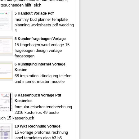
itssuchenden hilft, sich
5 Handout Vorlage Pdf
monthly bud planner template
planning worksheets pdf wedding
4
5 Kundenfragebogen Vorlage
15 fragebogen word vorlage 15
fragebogen design vorlage
fragebogen
6 Kundigung Internet Vorlage
Kosten
68 inspiration kündigung telefon
und internet muster modelle
8 Kassenbuch Vorlage Pdf
Kostenlos
formular reisekostenabrechnung
2016 kostenlos 49 beste
uch 15 kassenbuch
10 Wkz Rechnung Vorlage
15 vorlage proforma rechnung
label templates aiag b3 b5