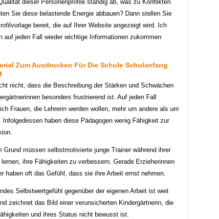
ualität dieser Personenprofile ständig ab, was zu Konflikten
hten Sie diese belastende Energie abbauen? Dann stellen Sie
Profilvorlage bereit, die auf Ihrer Website angezeigt wird. Ich
n auf jeden Fall wieder wichtige Informationen zukommen
erial Zum Ausdrucken Für Die Schule Schulanfang
f
cht nicht, dass die Beschreibung der Stärken und Schwächen
ergärtnerinnen besonders frustrierend ist. Auf jeden Fall
ch Frauen, die Lehrerin werden wollen, mehr um andere als um
t. Infolgedessen haben diese Pädagogen wenig Fähigkeit zur
xion.
 Grund müssen selbstmotivierte junge Trainer während ihrer
 lernen, ihre Fähigkeiten zu verbessern. Gerade Erzieherinnen
r haben oft das Gefühl, dass sie ihre Arbeit ernst nehmen.
ndes Selbstwertgefühl gegenüber der eigenen Arbeit ist weit
und zeichnet das Bild einer verunsicherten Kindergärtnerin, die
Fähigkeiten und ihres Status nicht bewusst ist.