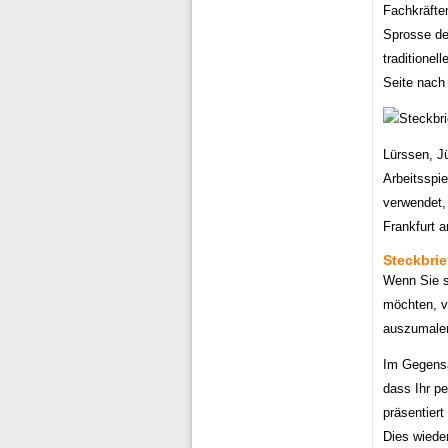
Fachkräftem
Sprosse der
traditionel
Seite nach
Lürssen, J
Arbeitsspie
verwendet, 
Frankfurt 
Steckbri
Wenn Sie s
möchten, v
auszumale
Im Gegensa
dass Ihr pe
präsentiert
Dies wieder