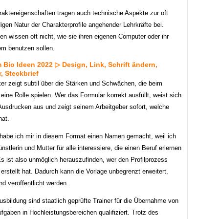
aktereigenschaften tragen auch technische Aspekte zur oft
igen Natur der Charakterprofile angehender Lehrkräfte bei.
n wissen oft nicht, wie sie ihren eigenen Computer oder ihr
m benutzen sollen.
 Bio Ideen 2022 ▷ Design, Link, Schrift ändern,
, Steckbrief
ker zeigt subtil über die Stärken und Schwächen, die beim
 eine Rolle spielen. Wer das Formular korrekt ausfüllt, weist sich
usdrucken aus und zeigt seinem Arbeitgeber sofort, welche
hat.
abe ich mir in diesem Format einen Namen gemacht, weil ich
nstlerin und Mutter für alle interessiere, die einen Beruf erlernen
s ist also unmöglich herauszufinden, wer den Profilprozess
 erstellt hat. Dadurch kann die Vorlage unbegrenzt erweitert,
und veröffentlicht werden.
sbildung sind staatlich geprüfte Trainer für die Übernahme von
gaben in Hochleistungsbereichen qualifiziert. Trotz des