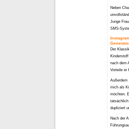
Neben Char
unvollständ
Junge Fraue
SMS-Syste
Instagram
Generator
Der Klassi
Kinderstoff
nach dem A
Vorteile er 
Außerdem h
mich als Kü
möchten. E
tatsächlich
dupliziert 
Nach der Au
Führungsauf