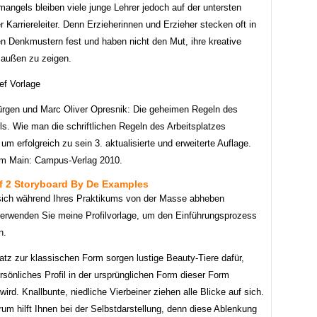
angels bleiben viele junge Lehrer jedoch auf der untersten
 Karriereleiter. Denn Erzieherinnen und Erzieher stecken oft in
len Denkmustern fest und haben nicht den Mut, ihre kreative
 außen zu zeigen.
ürgen und Marc Oliver Opresnik: Die geheimen Regeln des
ls. Wie man die schriftlichen Regeln des Arbeitsplatzes
um erfolgreich zu sein 3. aktualisierte und erweiterte Auflage.
am Main: Campus-Verlag 2010.
ef 2 Storyboard By De Examples
ich während Ihres Praktikums von der Masse abheben
erwenden Sie meine Profilvorlage, um den Einführungsprozess
n.
tz zur klassischen Form sorgen lustige Beauty-Tiere dafür,
rsönliches Profil in der ursprünglichen Form dieser Form
 wird. Knallbunte, niedliche Vierbeiner ziehen alle Blicke auf sich.
um hilft Ihnen bei der Selbstdarstellung, denn diese Ablenkung