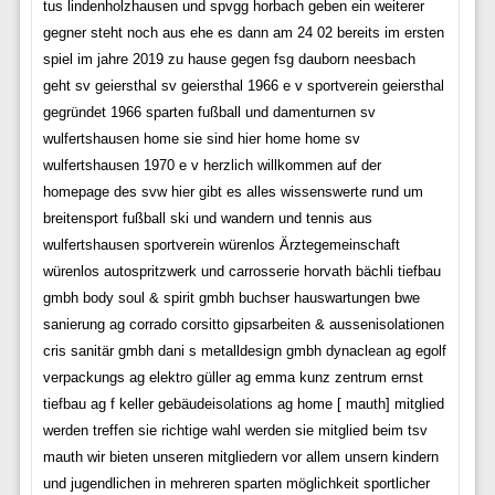
tus lindenholzhausen und spvgg horbach geben ein weiterer
gegner steht noch aus ehe es dann am 24 02 bereits im ersten
spiel im jahre 2019 zu hause gegen fsg dauborn neesbach
geht sv geiersthal sv geiersthal 1966 e v sportverein geiersthal
gegründet 1966 sparten fußball und damenturnen sv
wulfertshausen home sie sind hier home home sv
wulfertshausen 1970 e v herzlich willkommen auf der
homepage des svw hier gibt es alles wissenswerte rund um
breitensport fußball ski und wandern und tennis aus
wulfertshausen sportverein würenlos Ärztegemeinschaft
würenlos autospritzwerk und carrosserie horvath bächli tiefbau
gmbh body soul & spirit gmbh buchser hauswartungen bwe
sanierung ag corrado corsitto gipsarbeiten & aussenisolationen
cris sanitär gmbh dani s metalldesign gmbh dynaclean ag egolf
verpackungs ag elektro güller ag emma kunz zentrum ernst
tiefbau ag f keller gebäudeisolations ag home [ mauth] mitglied
werden treffen sie richtige wahl werden sie mitglied beim tsv
mauth wir bieten unseren mitgliedern vor allem unsern kindern
und jugendlichen in mehreren sparten möglichkeit sportlicher