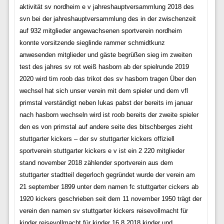
aktivität sv nordheim e v jahreshauptversammlung 2018 des
svn bei der jahreshauptversammlung des in der zwischenzeit
auf 932 mitglieder angewachsenen sportverein nordheim
konnte vorsitzende sieglinde rammer schmidtkunz
anwesenden mitglieder und gäste begrüßen sieg im zweiten
test des jahres sv rot weiß hasborn ab der spielrunde 2019
2020 wird tim roob das trikot des sv hasborn tragen Über den
wechsel hat sich unser verein mit dem spieler und dem vfl
primstal verständigt neben lukas pabst der bereits im januar
nach hasborn wechseln wird ist roob bereits der zweite spieler
den es von primstal auf andere seite des bitschberges zieht
stuttgarter kickers – der sv stuttgarter kickers offiziell
sportverein stuttgarter kickers e v ist ein 2 220 mitglieder
stand november 2018 zählender sportverein aus dem
stuttgarter stadtteil degerloch gegründet wurde der verein am
21 september 1899 unter dem namen fc stuttgarter cickers ab
1920 kickers geschrieben seit dem 11 november 1950 trägt der
verein den namen sv stuttgarter kickers reisevollmacht für
kinder reisevollmacht für kinder 16 8 2018 kinder und