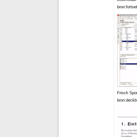
bron:fortse
Frisch Spo
bron:deckbl