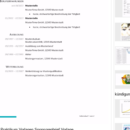
kündigu
 Praktikum Vorlagen Sponsorenbrief Vorlage ,