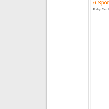
6 Spon
Friday, March