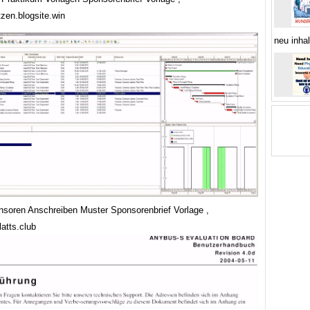
tzen.blogsite.win
neu inha
nsoren Anschreiben Muster Sponsorenbrief Vorlage ,
atts.club