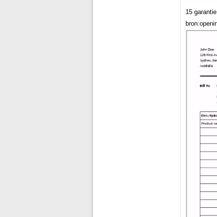
15 garanti
bron:openi