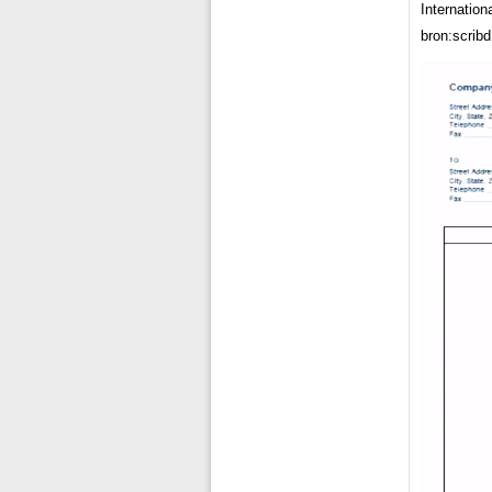
Internatio
bron:scrib