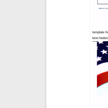
template f
bron:hedon