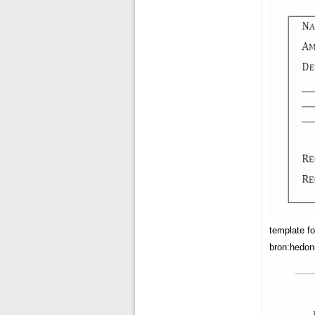
template f
bron:hedon