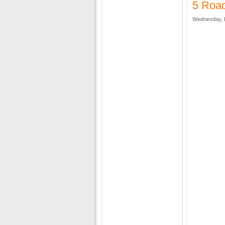
5 Road
Wednesday, F