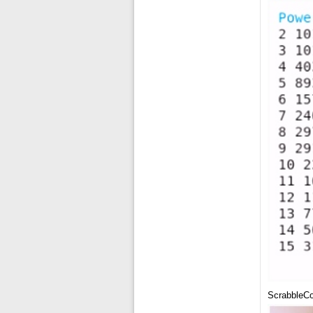
ScrabbleCou