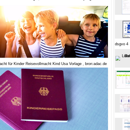
dsgvo 4
acht für Kinder Reisevollmacht Kind Usa Vorlage , bron:adac.de