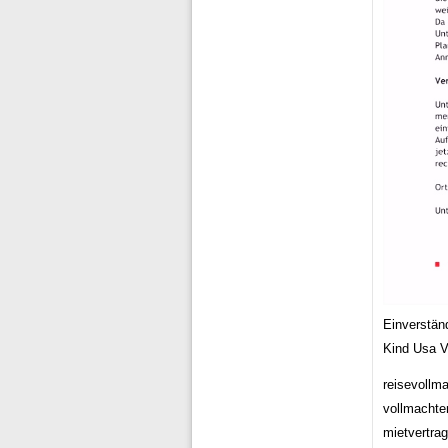
Einverstän
Kind Usa Vo
reisevollm
vollmachte
mietvertrag