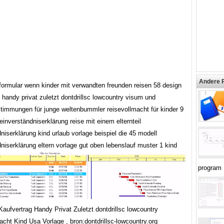
Andere 
formular wenn kinder mit verwandten freunden reisen 58 design
 handy privat zuletzt dontdrillsc lowcountry visum und
stimmungen für junge weltenbummler reisevollmacht für kinder 9
einverständniserklärung reise mit einem elternteil
niserklärung kind urlaub vorlage beispiel die 45 modell
niserklärung eltern vorlage gut oben lebenslauf muster 1 kind
program
aufvertrag Handy Privat Zuletzt dontdrillsc lowcountry
cht Kind Usa Vorlage , bron:dontdrillsc-lowcountry.org