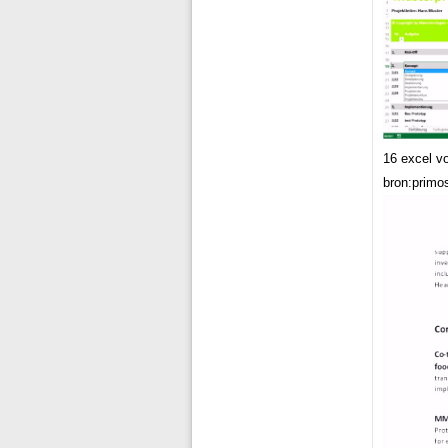
16 excel v
bron:primo