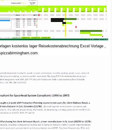
orlagen kostenlos lager Reisekostenabrechnung Excel Vorlage ,
spizzabirmingham.com