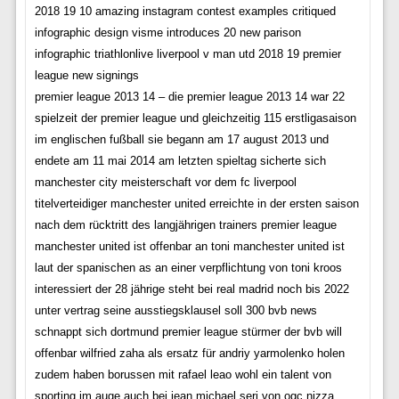
2018 19 10 amazing instagram contest examples critiqued
infographic design visme introduces 20 new parison
infographic triathlonlive liverpool v man utd 2018 19 premier
league new signings
premier league 2013 14 – die premier league 2013 14 war 22
spielzeit der premier league und gleichzeitig 115 erstligasaison
im englischen fußball sie begann am 17 august 2013 und
endete am 11 mai 2014 am letzten spieltag sicherte sich
manchester city meisterschaft vor dem fc liverpool
titelverteidiger manchester united erreichte in der ersten saison
nach dem rücktritt des langjährigen trainers premier league
manchester united ist offenbar an toni manchester united ist
laut der spanischen as an einer verpflichtung von toni kroos
interessiert der 28 jährige steht bei real madrid noch bis 2022
unter vertrag seine ausstiegsklausel soll 300 bvb news
schnappt sich dortmund premier league stürmer der bvb will
offenbar wilfried zaha als ersatz für andriy yarmolenko holen
zudem haben borussen mit rafael leao wohl ein talent von
sporting im auge auch bei jean michael seri von ogc nizza