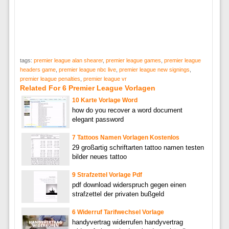
tags:
premier league alan shearer
,
premier league games
,
premier league
headers game
,
premier league nbc live
,
premier league new signings
,
premier league penalties
,
premier league vr
Related For 6 Premier League Vorlagen
10 Karte Vorlage Word
how do you recover a word document
elegant password
7 Tattoos Namen Vorlagen Kostenlos
29 großartig schriftarten tattoo namen testen
bilder neues tattoo
9 Strafzettel Vorlage Pdf
pdf download widerspruch gegen einen
strafzettel der privaten bußgeld
6 Widerruf Tarifwechsel Vorlage
handyvertrag widerrufen handyvertrag