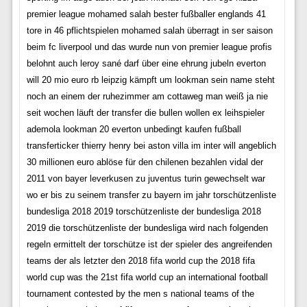
premier league mohamed salah bester fußballer englands 41
tore in 46 pflichtspielen mohamed salah überragt in ser saison
beim fc liverpool und das wurde nun von premier league profis
belohnt auch leroy sané darf über eine ehrung jubeln everton
will 20 mio euro rb leipzig kämpft um lookman sein name steht
noch an einem der ruhezimmer am cottaweg man weiß ja nie
seit wochen läuft der transfer die bullen wollen ex leihspieler
ademola lookman 20 everton unbedingt kaufen fußball
transferticker thierry henry bei aston villa im inter will angeblich
30 millionen euro ablöse für den chilenen bezahlen vidal der
2011 von bayer leverkusen zu juventus turin gewechselt war
wo er bis zu seinem transfer zu bayern im jahr torschützenliste
bundesliga 2018 2019 torschützenliste der bundesliga 2018
2019 die torschützenliste der bundesliga wird nach folgenden
regeln ermittelt der torschütze ist der spieler des angreifenden
teams der als letzter den 2018 fifa world cup the 2018 fifa
world cup was the 21st fifa world cup an international football
tournament contested by the men s national teams of the