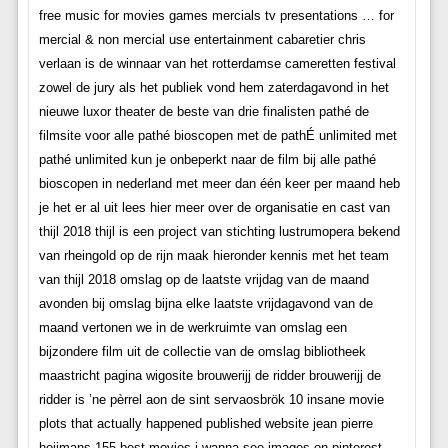
free music for movies games mercials tv presentations … for
mercial & non mercial use entertainment cabaretier chris
verlaan is de winnaar van het rotterdamse cameretten festival
zowel de jury als het publiek vond hem zaterdagavond in het
nieuwe luxor theater de beste van drie finalisten pathé de
filmsite voor alle pathé bioscopen met de pathÉ unlimited met
pathé unlimited kun je onbeperkt naar de film bij alle pathé
bioscopen in nederland met meer dan één keer per maand heb
je het er al uit lees hier meer over de organisatie en cast van
thijl 2018 thijl is een project van stichting lustrumopera bekend
van rheingold op de rijn maak hieronder kennis met het team
van thijl 2018 omslag op de laatste vrijdag van de maand
avonden bij omslag bijna elke laatste vrijdagavond van de
maand vertonen we in de werkruimte van omslag een
bijzondere film uit de collectie van de omslag bibliotheek
maastricht pagina wigosite brouwerijj de ridder brouwerijj de
ridder is ’ne pèrrel aon de sint servaosbrök 10 insane movie
plots that actually happened published website jean pierre
heijmans 155 best movies i wanna see images on pinterest