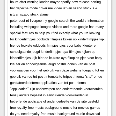
hours after winning london mayor spotify new release sorting
hat depeche mode cover me video istvan szabo stock s &
istvan szabo stock alamy
peter post rd liverpool ny google search the world s information
including webpages images videos and more google has many
special features to help you find exactly what you re looking
for kinderfilmpjes oddbods filmpjes kijken op kinderfilmpjes kijk
hier de leukste oddbods filmpjes pjes voor baby kleuter en
schoolgaande jeugd kinderfilmpjes aya filmpjes kijken op
kinderfilmpjes kijk hier de leukste aya filmpjes pjes voor baby
kleuter en schoolgaande jeugd postnl iconen van de post
voorwaarden voor het gebruik van deze website toegang tot en
gebruik van de tnt post internetsite tntpost hierna "site" en de
gerelateerde internetapplicaties van tnt post hierna
"applicaties" zijn onderworpen aan onderstaande voorwaarden
tenzij anders bepaald in aanvullende voorwaarden in
betreffende applicatie of ander gedeelte van de site gesteld
free royalty free music background music for movies games
do you need royalty free music background music download