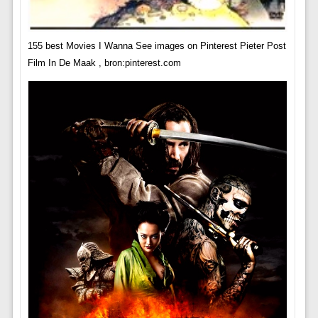
155 best Movies I Wanna See images on Pinterest Pieter Post
Film In De Maak , bron:pinterest.com