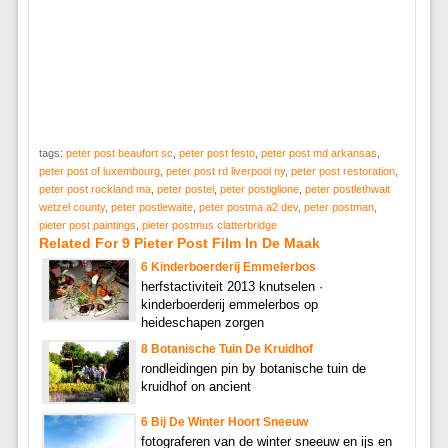
tags:
peter post beaufort sc
,
peter post festo
,
peter post md arkansas
,
peter post of luxembourg
,
peter post rd liverpool ny
,
peter post restoration
,
peter post rockland ma
,
peter postel
,
peter postiglione
,
peter postlethwait
wetzel county
,
peter postlewaite
,
peter postma a2 dev
,
peter postman
,
pieter post paintings
,
pieter postmus clatterbridge
Related For 9 Pieter Post Film In De Maak
6 Kinderboerderij Emmelerbos
herfstactiviteit 2013 knutselen ·
kinderboerderij emmelerbos op
heideschapen zorgen
8 Botanische Tuin De Kruidhof
rondleidingen pin by botanische tuin de
kruidhof on ancient
6 Bij De Winter Hoort Sneeuw
fotograferen van de winter sneeuw en ijs en