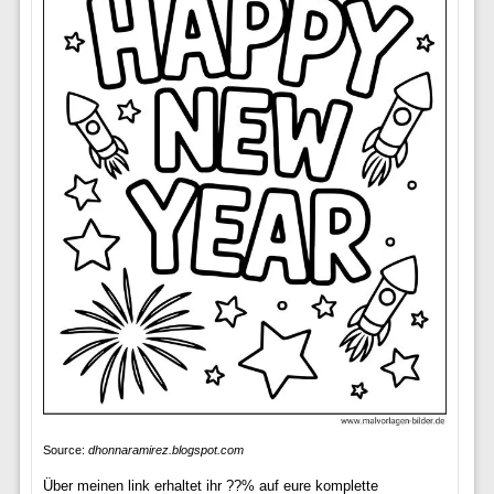
Source:
dhonnaramirez.blogspot.com
Über meinen link erhaltet ihr ??% auf eure komplette