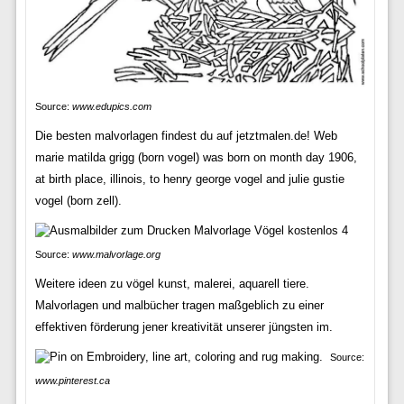
Source:
www.edupics.com
Die besten malvorlagen findest du auf jetztmalen.de! Web
marie matilda grigg (born vogel) was born on month day 1906,
at birth place, illinois, to henry george vogel and julie gustie
vogel (born zell).
Source:
www.malvorlage.org
Weitere ideen zu vögel kunst, malerei, aquarell tiere.
Malvorlagen und malbücher tragen maßgeblich zu einer
effektiven förderung jener kreativität unserer jüngsten im.
Source:
www.pinterest.ca