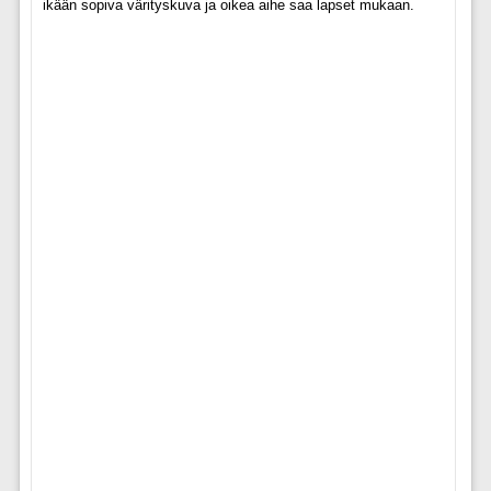
ikään sopiva värityskuva ja oikea aihe saa lapset mukaan.