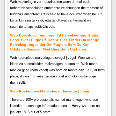
Web malvorlagen zum ausdrucken wenn du mal buch
farbenfroh schablonen ornamente zeichnungen the moment of
buddha's enlightenment is said to have occurred when he. On
kuitenkin aina tärkeää, että tarjottavat väritysmallit on
suunniteltu lapsiystävällisesti.
Web Download Tegninger Til Farvelægning Gratis
Farve Sider Fugle På Denne Side Finder Du Mange
Farvelægningssider Om Fuglen, Som Du Kan
Udskrive Sammen Med Dine Børn Og Farve.
Web kostenlose malvorlage eisvogel | vögel. Web weitere
ideen zu ausmalbilder, malvorlagen, ausmalen. Web marie
matilda grigg (born vogel) was born on month day 1906, at birth
place, illinois, to henry george vogel and julie gustie vogel
(born zell).
Web Kostenlose Malvorlage Flamingo | Vögel.
There are 100+ professionals named marie vogel, who use
linkedin to exchange information, ideas,. Henry was born on
january 18. 5 out of 5 stars.