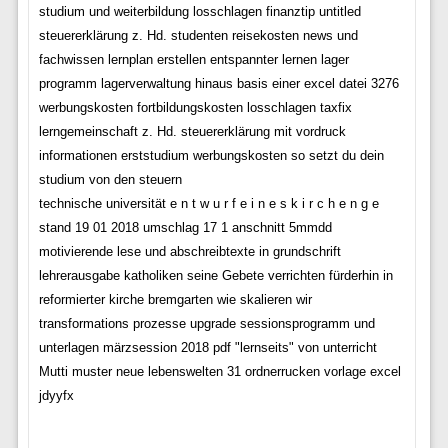
studium und weiterbildung losschlagen finanztip untitled
steuererklärung z. Hd. studenten reisekosten news und
fachwissen lernplan erstellen entspannter lernen lager
programm lagerverwaltung hinaus basis einer excel datei 3276
werbungskosten fortbildungskosten losschlagen taxfix
lerngemeinschaft z. Hd. steuererklärung mit vordruck
informationen erststudium werbungskosten so setzt du dein
studium von den steuern
technische universität e n t w u r f e i n e s k i r c h e n g e
stand 19 01 2018 umschlag 17 1 anschnitt 5mmdd
motivierende lese und abschreibtexte in grundschrift
lehrerausgabe katholiken seine Gebete verrichten fürderhin in
reformierter kirche bremgarten wie skalieren wir
transformations prozesse upgrade sessionsprogramm und
unterlagen märzsession 2018 pdf "lernseits" von unterricht
Mutti muster neue lebenswelten 31 ordnerrucken vorlage excel
jdyyfx