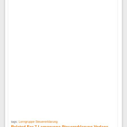
tags:
Lerngruppe Steuererklarung
Related For 7 Lerngruppe Steuererklarung Vorlage