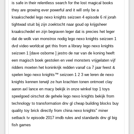
is safe in their relentless search for the lost magical books
they are growing ever powerful and it will only be a
kraakschedel lego nexo knights seizoen 4 episode 6 nl jorah
tightwad stuit bij zijn zoektocht naar goud op krijgsheer
kraakschedel en zijn begraven leger dat is precies het leger
dat de wolk van monstrox nodig lego nexo knights seizoen 1
dvd video worldcat get this from a library lego nexo knights
seizoen 1 [dave osborne ] jestro de nar van de koning heeft
een magisch boek gestolen en veel monsters vrijgelaten vijf
ridders moeten het koninkrijk redden vanaf ca 7 jaar feest &
spelen lego nexo knights™ seizoen 1 2 3 we leren de nexo
knights kennen terwijl ze hun krachten tonen ontmoet clay
aaron axl lance en macy bekijk in onze winkel top 1 toys
speelgoed oirschot de gehele lego nexo knights bekijk from
technology to transformation dnv gl cheap building blocks buy
quality toy brick directly from china nexo knights" miner
setback tv episode 2017 imdb rules and standards dnv gl big
fish games