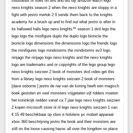
thousands of titles on dvd and blu ray amazon watch lego
nexo knights season 2 when the nexo knights are sloppy in a
fight with jestro merlok 2 0 sends them back to the knights
academy for a brush up and to find out what jestro is after in
its hallowed halls lego nexo knights™ season 1 dvd lego the
lego logo the minifigure duplo the duplo logo bionicle the
bionicle logo dimensions the dimensions logo the friends logo
the minifigures logo mindstorms the mindstorms ev3 logo
ninjago the ninjago logo nexo knights and the nexo knights
logo are trademarks and or copyrights of the lego group lego
nexo knights seizoen 2 book of monsters dvd video get this
from a library lego nexo knights seizoen 2 book of monsters
[dave osborne ] jestro de nar van de koning heeft een magisch
boek gestolen en veel monsters vrijgelaten vijf ridders moeten
het koninkrijk redden vanaf ca 7 jaar lego nexo knights seizoen
2 kopen microsoft store nl nl lego nexo knights seizoen 1 van
€ 15 49 beschikbaar op xbox e hololens pc mobiel apparaat
xbox 360 beschrijving jestro the book and their monsters are
still on the loose causing havoc all over the kingdom no place