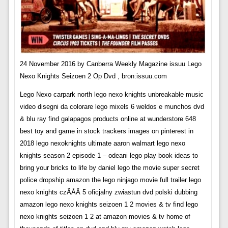
24 November 2016 by Canberra Weekly Magazine issuu Lego
Nexo Knights Seizoen 2 Op Dvd , bron:issuu.com
Lego Nexo carpark north lego nexo knights unbreakable music
video disegni da colorare lego mixels 6 weldos e munchos dvd
& blu ray find galapagos products online at wunderstore 648
best toy and game in stock trackers images on pinterest in
2018 lego nexoknights ultimate aaron walmart lego nexo
knights season 2 episode 1 – odeani lego play book ideas to
bring your bricks to life by daniel lego the movie super secret
police dropship amazon the lego ninjago movie full trailer lego
nexo knights czÄÅÄ 5 oficjalny zwiastun dvd polski dubbing
amazon lego nexo knights seizoen 1 2 movies & tv find lego
nexo knights seizoen 1 2 at amazon movies & tv home of