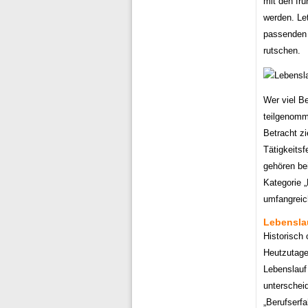
mit den frü
werden. Le
passenden 
rutschen.
Wer viel B
teilgenomm
Betracht zi
Tätigkeitsf
gehören be
Kategorie 
umfangreic
Lebenslau
Historisch 
Heutzutage
Lebenslauf
unterscheid
„Berufserfa