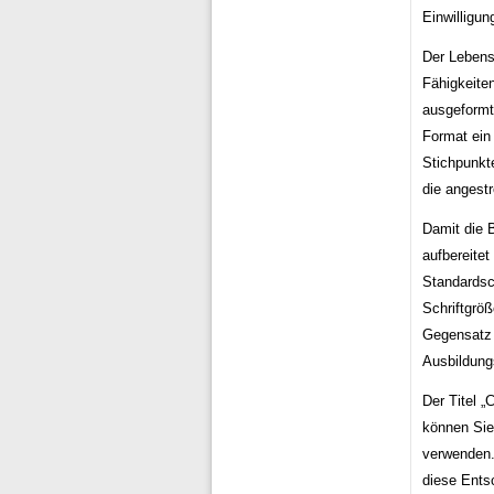
Einwilligu
Der Lebensl
Fähigkeiten
ausgeformte
Format ein 
Stichpunkte
die angest
Damit die B
aufbereite
Standardsc
Schriftgröß
Gegensatz 
Ausbildung
Der Titel 
können Sie
verwenden.
diese Entsc