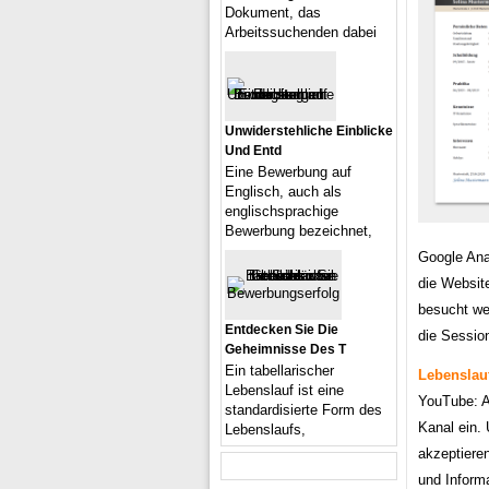
Dokument, das
Arbeitssuchenden dabei
Unwiderstehliche Einblicke
Und Entd
Eine Bewerbung auf
Englisch, auch als
englischsprachige
Bewerbung bezeichnet,
Google Ana
die Website
besucht we
Entdecken Sie Die
die Sessio
Geheimnisse Des T
Ein tabellarischer
Lebenslauf
Lebenslauf ist eine
YouTube: A
standardisierte Form des
Kanal ein.
Lebenslaufs,
akzeptiere
und Inform