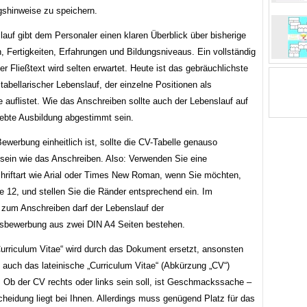
ngshinweise zu speichern.
auf gibt dem Personaler einen klaren Überblick über bisherige
, Fertigkeiten, Erfahrungen und Bildungsniveaus. Ein vollständig
r Fließtext wird selten erwartet. Heute ist das gebräuchlichste
tabellarischer Lebenslauf, der einzelne Positionen als
 auflistet. Wie das Anschreiben sollte auch der Lebenslauf auf
rebte Ausbildung abgestimmt sein.
ewerbung einheitlich ist, sollte die CV-Tabelle genauso
t sein wie das Anschreiben. Also: Verwenden Sie eine
hriftart wie Arial oder Times New Roman, wenn Sie möchten,
e 12, und stellen Sie die Ränder entsprechend ein. Im
zum Anschreiben darf der Lebenslauf der
sbewerbung aus zwei DIN A4 Seiten bestehen.
„Curriculum Vitae“ wird durch das Dokument ersetzt, ansonsten
 auch das lateinische „Curriculum Vitae“ (Abkürzung „CV“)
 Ob der CV rechts oder links sein soll, ist Geschmackssache –
heidung liegt bei Ihnen. Allerdings muss genügend Platz für das