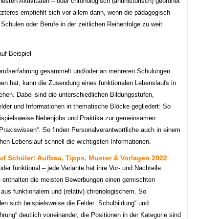
hesten Aktivitäten – oder chronologisch (antihistorisch) geordnet
tzteres empfiehlt sich vor allem dann, wenn die pädagogisch
Schulen oder Berufe in der zeitlichen Reihenfolge zu weit
erufserfahrung gesammelt und/oder an mehreren Schulungen
en hat, kann die Zusendung eines funktionalen Lebenslaufs in
ehen. Dabei sind die unterschiedlichen Bildungsstufen,
elder und Informationen in thematische Blöcke gegliedert: So
ispielsweise Nebenjobs und Praktika zur gemeinsamen
„Praxiswissen“. So finden Personalverantwortliche auch in einem
hen Lebenslauf schnell die wichtigsten Informationen.
f Schüler: Aufbau, Tipps, Muster & Vorlagen 2022
oder funktional – jede Variante hat ihre Vor- und Nachteile.
 enthalten die meisten Bewerbungen einen gemischten
 aus funktionalem und (relativ) chronologischem. So
en sich beispielsweise die Felder „Schulbildung“ und
hrung“ deutlich voneinander, die Positionen in der Kategorie sind