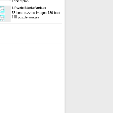
schichtplan
8 Puzzle Blanko Vorlage
55 best puzzles images 139 best
Î ÎÎÎ puzzle images