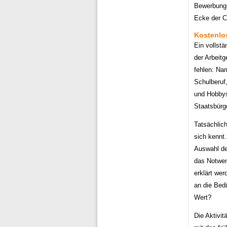
Bewerbungs
Ecke der CV
Kostenlo
Ein vollstä
der Arbeit
fehlen: Nam
Schulberuf
und Hobbys
Staatsbürg
Tatsächlich
sich kennt.
Auswahl der
das Notwend
erklärt we
an die Bed
Wert?
Die Aktivi