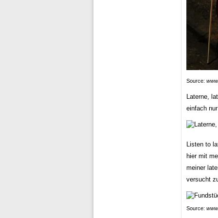
Source:
www.
Laterne, la
einfach nu
Listen to l
hier mit me
meiner late
versucht z
Source:
www.