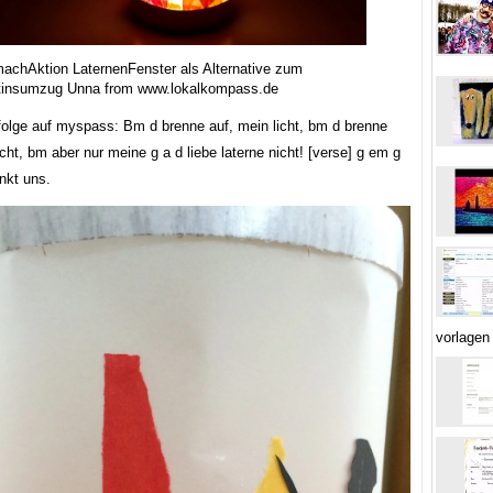
achAktion LaternenFenster als Alternative zum
tinsumzug Unna from www.lokalkompass.de
folge auf myspass: Bm d brenne auf, mein licht, bm d brenne
icht, bm aber nur meine g a d liebe laterne nicht! [verse] g em g
nkt uns.
vorlagen