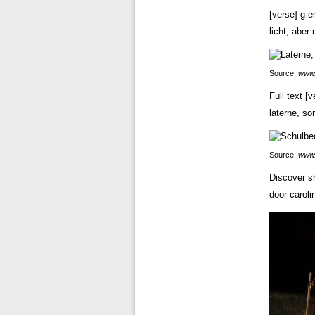
[verse] g 
licht, aber
Source:
www.
Full text [v
laterne, so
Source:
www.
Discover sh
door caroli