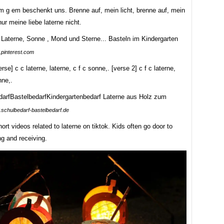
em g em beschenkt uns. Brenne auf, mein licht, brenne auf, mein
 nur meine liebe laterne nicht.
pinterest.com
erse] c c laterne, laterne, c f c sonne,. [verse 2] c f c laterne,
nne,.
schulbedarf-bastelbedarf.de
ort videos related to laterne on tiktok. Kids often go door to
ng and receiving.