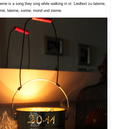
terne is a song they sing while walking in st. Liedtext zu laterne,
erne, laterne, sonne, mond und sterne.