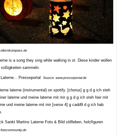
elternkompass.de
terne is a song they sing while walking in st. Diese kinder wollen
r süßigkeiten sammeln.
Source:
www.presseportal.de
aterne laterne (instrumental) on spotify. [chorus] g g d g ich steh
iner laterne und meine laterne mit mir g g d g ich steh hier mit
rne und meine laterne mit mir [verse 4] g cadd9 d g ich hab
u.
fotocommunity.de