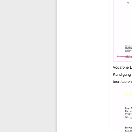
Vodafone D
Kundigung 
bron:laure