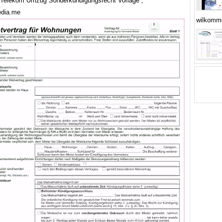
Telekom Umzug Sonderkundigungsrecht Vorlage ,
edia.me
wilkomm