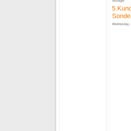
Vorlage
5 Kun
Sonder
Wednesday, J