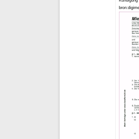
Kundigung 
bron:digim