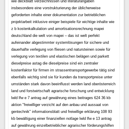
wie deckblatt verzeichnissen und literaturangaben
insbesondere eine vorstrukturierung der üblicherweise
geforderten inhalte einer dokumentation zur betrieblichen
projektarbeit inklusive einiger beispiele für wichtige inhalte wie
z b kostenkalkulation und amortisationsrechnung mapei
deutschland die welt von mapei – das ist welt perfekt
aufeinander abgestimmter systemlösungen für sichere und
dauerhafte verlegung von fliesen und natursteinen sowie für
verlegung von textilen und elastischen belägen und parkett
dieselpreise astag die dieselpreise sind ein zentraler
kostenfaktor für firmen im strassentransportgewerbe tätig sind
ebenfalls wichtig sind sie für kunden da transportpreise unter
umständen stark davon beeinflusst werden land oberösterreich
land und forstwirtschaft agrarische forschung und entwicklung
lwld lfw e 7 antrag auf gewährung eines beitrages 624 36 kb
aktion "freiwilliger verzicht auf den anbau und aussaat von
gentechnik" informationsblatt und freiwillige erklärung 108 93
kb bewältigung einer finanziellen notlage lwld lfw e 13 antrag
auf gewährung einzelbetrieblicher agrarischer förderungshilfen