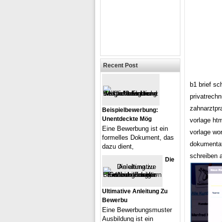
Recent Post
b1 brief s
privatrech
zahnarztpr
Beispielbewerbung:
Unentdeckte Mög
vorlage ht
Eine Bewerbung ist ein
vorlage wor
formelles Dokument, das
dokumentat
dazu dient,
schreiben 
Die
Ultimative Anleitung Zu
Bewerbu
Eine Bewerbungsmuster
Ausbildung ist ein