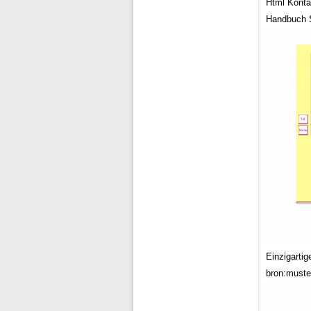
Html Konta
Handbuch S
Einzigarti
bron:muste