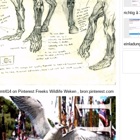
richtig â
einladun
mt414 on Pinterest Freeks Wildlife Weken , bron:pinterest.com