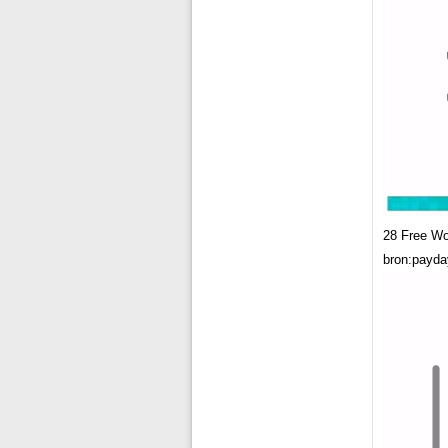
28 Free Wo
bron:payd