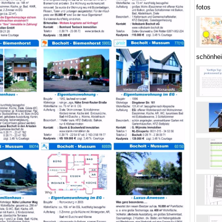
fotos
schönhei