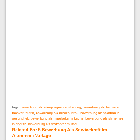
tags:
bewerbung als altenpflegerin ausbildung
,
bewerbung als backerei
fachverkaufrin
,
bewerbung als burokauffrau
,
bewerbung als fachfrau in
gesundheit
,
bewerbung als mitarbeiter in kuche
,
bewerbung als sicherheit
in english
,
bewerbung als testfahrer muster
Related For 5 Bewerbung Als Servicekraft Im
Altenheim Vorlage