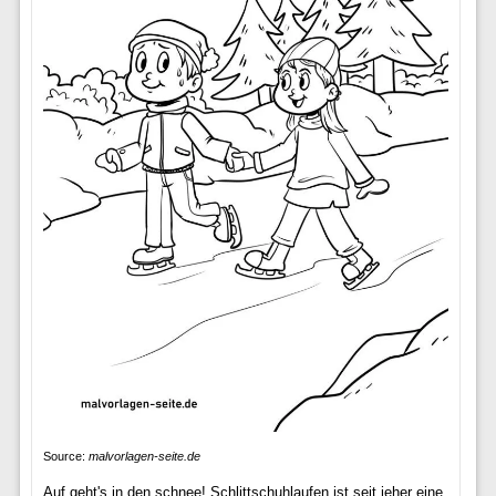
Source:
malvorlagen-seite.de
Auf geht's in den schnee! Schlittschuhlaufen ist seit jeher eine